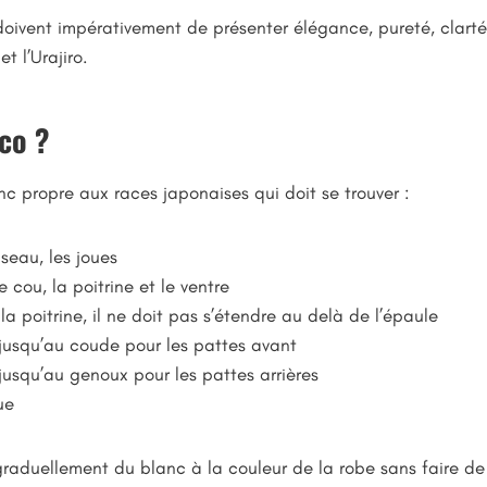
doivent impérativement de présenter élégance, pureté, clart
et l’Urajiro.
co ?
c propre aux races japonaises qui doit se trouver :
useau, les joues
e cou, la poitrine et le ventre
la poitrine, il ne doit pas s’étendre au delà de l’épaule
usqu’au coude pour les pattes avant
squ’au genoux pour les pattes arrières
ue
r graduellement du blanc à la couleur de la robe sans faire de